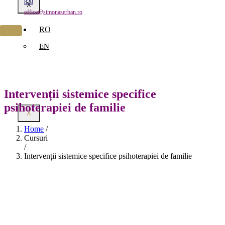
829
X
office@simonaserban.ro
RO
EN
Intervenții sistemice specifice
psihoterapiei de familie
X
Home
/
Cursuri
/
Intervenții sistemice specifice psihoterapiei de familie