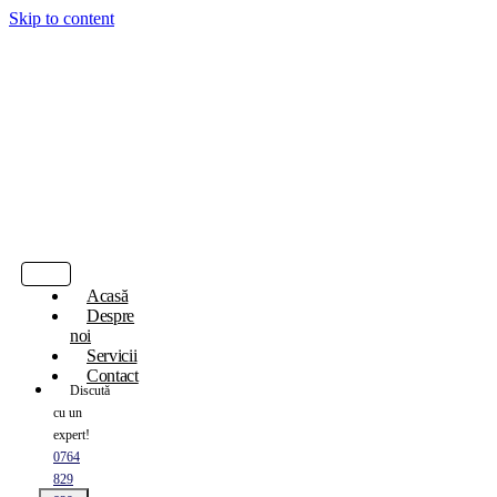
Skip to content
Acasă
Despre
noi
Servicii
Contact
Discută
cu un
expert!
0764
829