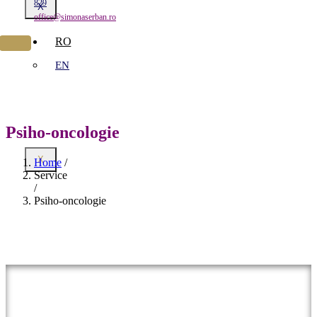
829
X
office@simonaserban.ro
RO
EN
Psiho-oncologie
X
Home
/
Service
/
Psiho-oncologie