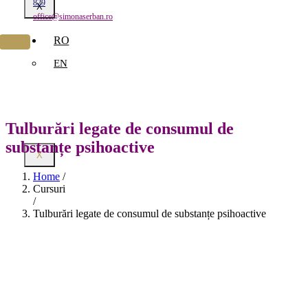
829
X
office@simonaserban.ro
RO
EN
Tulburări legate de consumul de
substanțe psihoactive
X
Home
/
Cursuri
/
Tulburări legate de consumul de substanțe psihoactive